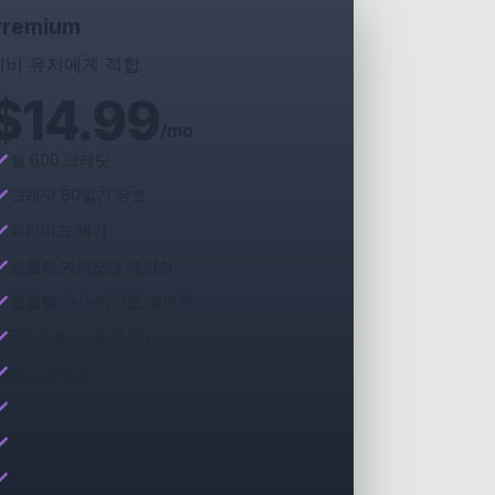
Premium
헤비 유저에게 적합
$
14.99
/mo
월 600 크레딧
크레딧 60일간 유효
워터마크 제거
원클릭 가라오케 메이커
원클릭 가사 비디오 메이커
5개의 동시 내보내기
배경 비디오
크레딧 구매 75% 할인
무료 대기열 내보내기 (우선순위)
프리셋 및 템플릿