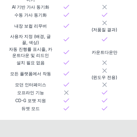
AI 기반 가사 동기화
수동 가사 동기화
내장 보컬 리무버
(저품질 결과)
사용자 지정 (배경, 글
꼴, 색상)
자동 진행률 표시줄, 카
카운트다운만
운트다운 및 리드인
설치 필요 없음
모든 플랫폼에서 작동
(윈도우 전용)
모던 인터페이스
오프라인 기능
CD-G 포맷 지원
듀엣 모드