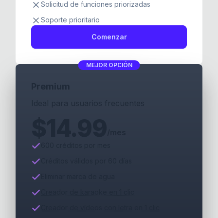
Solicitud de funciones priorizadas
Soporte prioritario
Comenzar
MEJOR OPCIÓN
Premium
Ideal para usuarios frecuentes
$
14.99
/mes
600 créditos por mes
Créditos válidos por 60 días
Eliminar marca de agua
Creador de karaoke en 1 clic
Creador de vídeos con letra en 1 clic