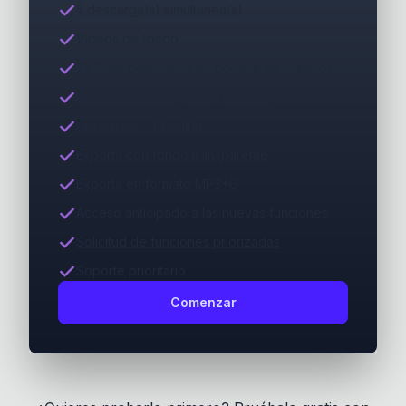
5 descarga(s) simultánea(s)
Vídeos de fondo
75% de descuento en compra de créditos
Exporta en cola gratis (prioridad)
Preajustes y Plantillas
Exporta con fondo transparente
Exporta en formato MP3+G
Acceso anticipado a las nuevas funciones
Solicitud de funciones priorizadas
Soporte prioritario
Comenzar