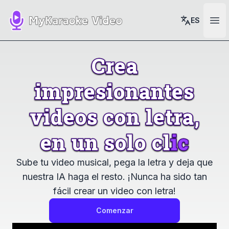
ES
Ope
Crea
Crea
impresionantes
impresionantes
videos
con
letra,
videos
con
letra,
en
un
solo
clic
en
un
solo
clic
Sube tu video musical, pega la letra y deja que
nuestra IA haga el resto. ¡Nunca ha sido tan
fácil crear un video con letra!
Comenzar