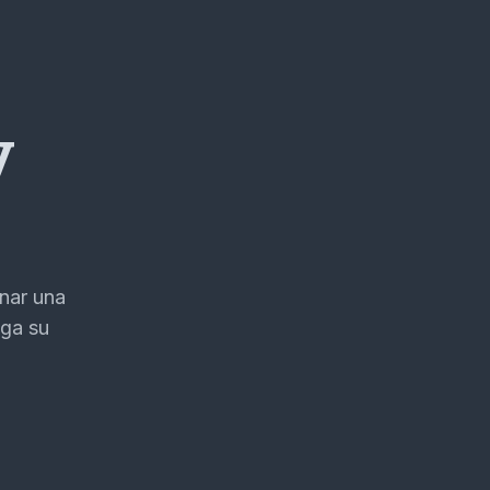
y
nar una
nga su