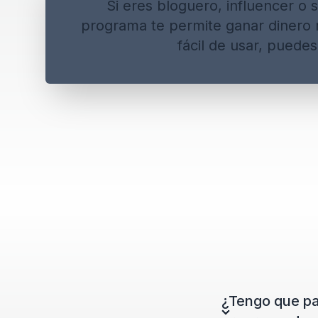
Si eres bloguero, influencer o
programa te permite ganar dinero 
fácil de usar, puede
¿Tengo que pa