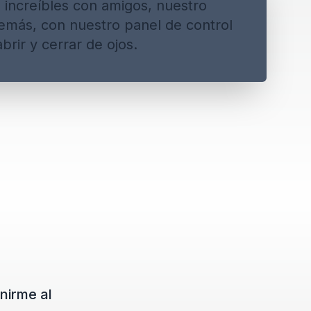
 increíbles con amigos, nuestro
emás, con nuestro panel de control
rir y cerrar de ojos.
nirme al